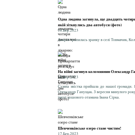
Одна людина загинула, ще двадцять чотири
якій зіткнулись два автобуси (фото)
18.Бер.2023
Аварія трапилась зранку в селі Товмачик, Ко
На війні загинув коломиянин Олександр 
18.Бер.2023
Сумна звістка прийшла до нашої громади. 1
Олександр Ганущак. З вересня минулого року 
імені кошового отамана Івана Сірка.
Шевченківське озеро стане чистим!
17.Бер.2023