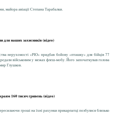
ни, майора авіації Степана Тарабалки.
 для наших захисників (відео)
ства нерухомості «РІО» придбав бойову «пташку» для бійців 77
ередали військовим у межах флеш-мобу. Його започаткував голова
омир Глушков.
аям 160 тисяч гривень (відео)
ересилаючи гроші на їхні рахунки прикарпатці позбулися близько