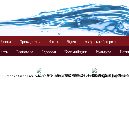
ийщина
Прикарпаття
Фото
Відео
Актуальне Інтерв'ю
ність
Економіка
Здоров'я
Коломийщина
Культура
Нови
раїна
Фото
Цікаво