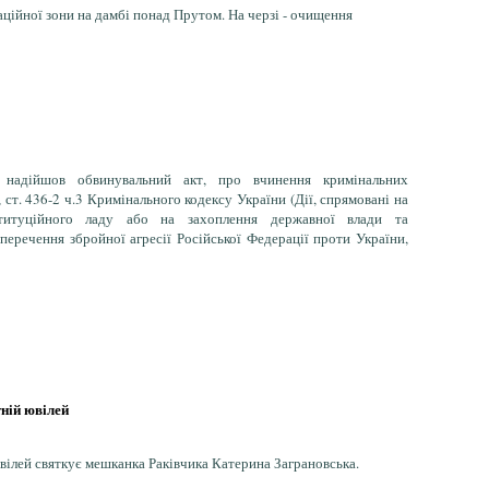
ційної зони на дамбі понад Прутом. На черзі - очищення
 надійшов обвинувальний акт, про вчинення кримінальних
 ст. 436-2 ч.3 Кримінального кодексу України (Дії, спрямовані на
титуційного ладу або на захоплення державної влади та
перечення збройної агресії Російської Федерації проти України,
ній ювілей
ювілей святкує мешканка Раківчика Катерина Заграновська.