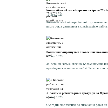
Коломийський суд відправив за ґрати 22-р
15.Бер.2023
Коломийський міськрайонний суд оголосив в
шість років ув'язнення з конфіскацією майна.
Коломиян запрошуть в оновлений шаховий
15.Бер.2023
За останні кілька місяців Коломийський ша
приміщення та оновили меблі. Тепер він знову
У Коломиї роблять рівні тротуари на Фран
15.Бер.2023
Сьогодні вже взялися до виконання робіт на 