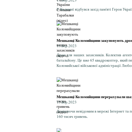
15.Бер.2023
У Коломиї відбувся захід пам'яті Героя Украї
Мешканці Коломийщини закуповують дрони
15.Бер.2023
Дрон для наших захисників. Колектив агент
батальйону. Це вже 65 квадрокоптер, який п
Коломийської військової адміністрації Люб
Мешканці Коломийщини перерахували шахр
15.Бер.2023
Довіряючи невідомим в мережі Інтернет та п
160 тисяч гривень.