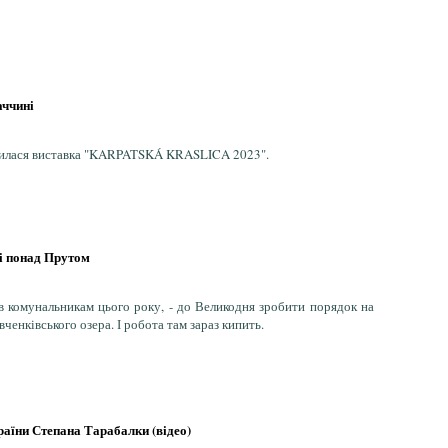
аччині
дкрилася виставка "KARPATSKÁ KRASLICA 2023".
і понад Прутом
ив комунальникам цього року, - до Великодня зробити порядок на
ченківського озера. І робота там зараз кипить.
раїни Степана Тарабалки (відео)