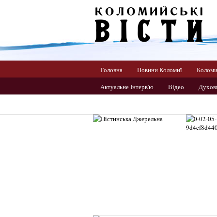
Головна
Новини Коломиї
Колом
Актуальне Інтерв'ю
Відео
Духов
Прикарпаття
Світ
Спорт
Ук