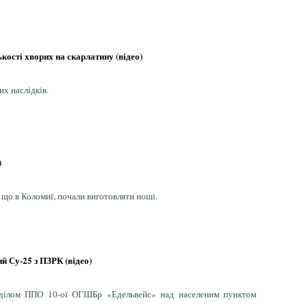
ості хворих на скарлатину (відео)
х наслідків.
)
 що в Коломиї, почали виготовляти ноші.
й Су-25 з ПЗРК (відео)
озділом ППО 10-ої ОГШБр «Едельвейс» над населеним пунктом
.