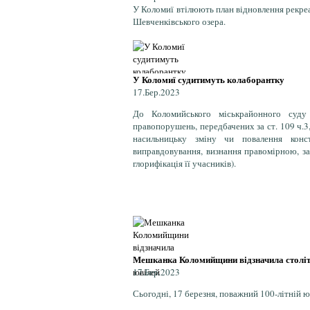
У Коломиї втілюють план відновлення рекреа
Шевченківського озера.
У Коломиї судитимуть колаборантку
17.Бер.2023
До Коломийського міськрайонного суду
правопорушень, передбачених за ст. 109 ч.3,
насильницьку зміну чи повалення конс
виправдовування, визнання правомірною, за
глорифікація її учасників).
Мешканка Коломийщини відзначила століт
17.Бер.2023
Сьогодні, 17 березня, поважний 100-літній 