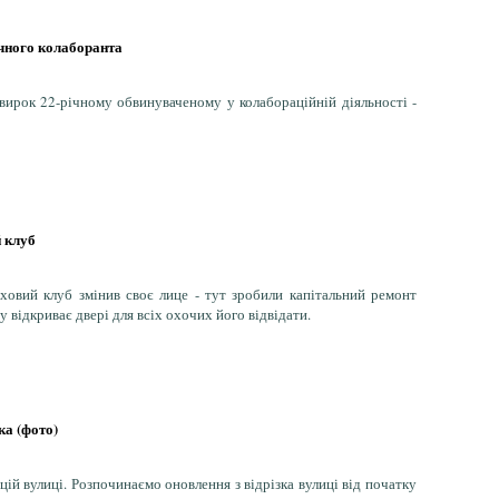
ічного колаборанта
ирок 22-річному обвинуваченому у колабораційній діяльності -
 клуб
ховий клуб змінив своє лице - тут зробили капітальний ремонт
 відкриває двері для всіх охочих його відвідати.
ка (фото)
цій вулиці. Розпочинаємо оновлення з відрізка вулиці від початку