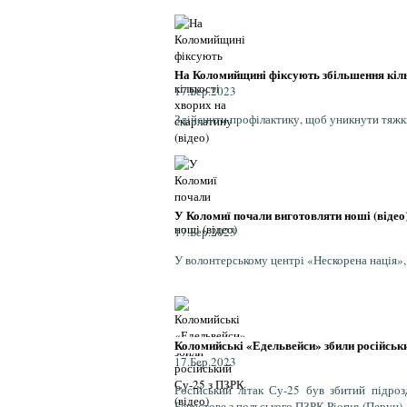
На Коломийщині фіксують збільшення кільк
17.Бер.2023
Здійснити профілактику, щоб уникнути тяжки
У Коломиї почали виготовляти ноші (відео
17.Бер.2023
У волонтерському центрі «Нескорена нація»,
Коломийські «Едельвейси» збили російськи
17.Бер.2023
Російський літак Су-25 був збитий підр
Берестове з польського ПЗРК Piorun (Перун)