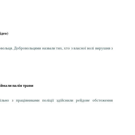
ідео)
вольця. Добровольцями назвали тих, хто з власної волі вирушив з
іймали палія трави
ільно з працівниками поліції здійснили рейдове обстеження