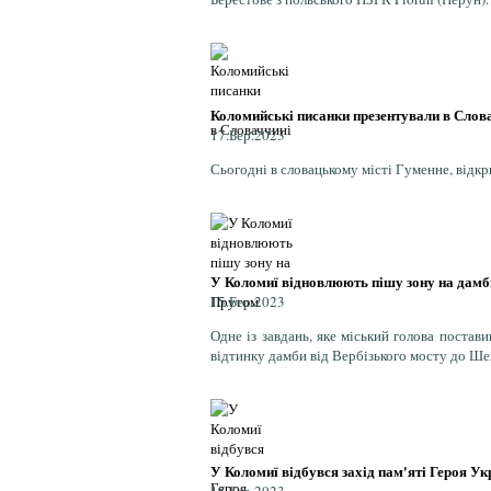
Коломийські писанки презентували в Слов
17.Бер.2023
Сьогодні в словацькому місті Гуменне, ві
У Коломиї відновлюють пішу зону на дамб
15.Бер.2023
Одне із завдань, яке міський голова постав
відтинку дамби від Вербізького мосту до Шев
У Коломиї відбувся захід пам'яті Героя Ук