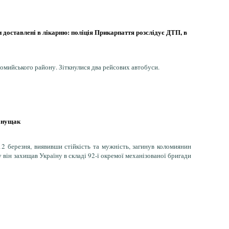
 доставлені в лікарню: поліція Прикарпаття розслідує ДТП, в
ломийського району. Зіткнулися два рейсових автобуси.
Ганущак
2 березня, виявивши стійкість та мужність, загинув коломиянин
він захищав Україну в складі 92-ї окремої механізованої бригади