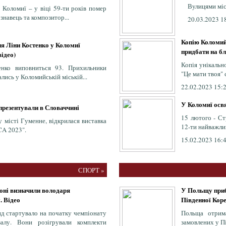
Вулицями міс
 Коломиї – у віці 59-ти років помер
знавець та композитор...
20.03.2023 1
Копію Коломий
ня Ліни Костенко у Коломиї
придбати на бл
відео)
Копія унікальн
енко виповниться 93. Прихильники
"Це мати твоя" 
лись у Коломийській міській...
22.02.2023 15:
У Коломиї освя
презентували в Словаччині
15 лютого - Ст
 місті Гуменне, відкрилася виставка
12-ти найважли
A 2023".
15.02.2023 16:
СПОРТ »
ні визначили володаря
У Польщу прибу
. Відео
Південної Коре
нд стартувало на початку чемпіонату
Польща отрим
алу. Вони розігрували комплекти
замовлених у П