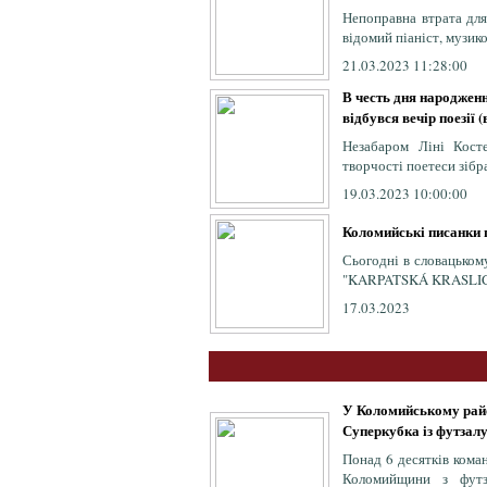
Непоправна втрата для
відомий піаніст, музико
21.03.2023 11:28:00
В честь дня народжен
відбувся вечір поезії (
Незабаром Ліні Кост
творчості поетеси зібра
19.03.2023 10:00:00
Коломийські писанки 
Сьогодні в словацькому
"KARPATSKÁ KRASLIC
17.03.2023
У Коломийському райо
Суперкубка із футзалу
Понад 6 десятків кома
Коломийщини з футз