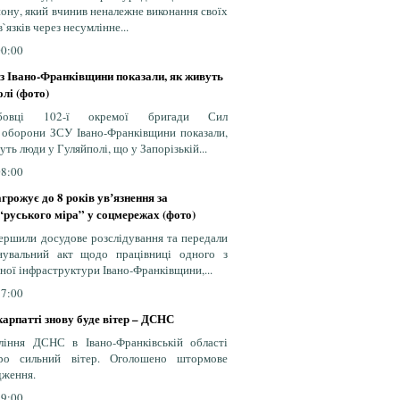
йону, який вчинив неналежне виконання своїх
язків через несумлінне...
00:00
 з Івано-Франківщини показали, як живуть
лі (фото)
ужбовці 102-ї окремої бригади Сил
ї оборони ЗСУ Івано-Франківщини показали,
уть люди у Гуляйполі, що у Запорізькій...
08:00
грожує до 8 років увʼязнення за
“руського міра” у соцмережах (фото)
ершили досудове розслідування та передали
нувальний акт щодо працівниці одного з
чної інфраструктури Івано-Франківщини,...
37:00
арпатті знову буде вітер – ДСНС
ління ДСНС в Івано-Франківській області
ро сильний вітер. Оголошено штормове
дження.
19:00