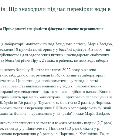
ів: Що знаходили під час перевірки води в
а Прикарпатті спеціалісти фіксували значне перевищення
я лабораторії моніторингу вод Західного регіону Марія Засідко,
новлено 18 пунктів моніторингу у басейні Дністра, 4 з яких - на
 здійснюється для задоволення питних і господарсько-побутових
 суббасейні річки Прут, 2 з яких в районах питних водозаборів.
річкового басейну Дністра протягом 2022 року виявлено
тних забруднюючих речовин (з 35, які визначає лабораторія -
речовина. Це пестициди, поліароматичні вуглеводні, леткі
у стурбованість викликає наявність у водах поліроматичних
згоранні вуглеводневого рідкого чи газоподібного палива. Вони є
юдини навіть при малій концентрації. Зафіксовано перевищення за
бухів (в 7,6 раза), р. Тлумачик, с. Локітка (в 2 рази), р. Чорнява,
ож високий вміст із перевищенням ЕНЯмах хлорпірифос-етилу, який
джава м. Долина - перевищення у 15 разів",- каже Марія Засідко.
иявили перевищення за вмістом важких металів - кадмій (2,7 раза)
, свинець у р. Павельче в с. Павлівка (1,3 раза), нікель у р.
совано перевищення у 3 рази у р. Чорнява, с. Хом’яківка. Та, на