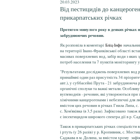
20.03.2023
Від пестицидів до канцероген
прикарпатських річках
Протягом минулого року в деяких річках н
забруднюючих речовин.
Як розповіла в коментарі
Бліц-Інфо
начальниц
на території Івано-Франківської області вста
масивах поверхневих вод, забір води з яких
потреб населення та 7 пунктів моніторингу у
"Результатами досліджень поверхневих вод 
принаймні один раз присутність 34 пріорите
авт.), у суббасейні Прута - 21 забруднююча 
органічні сполуки та важкі метали. Особлив
вуглеводнів - речовин, які утворюються при 
хімічними канцерогенами і небезпечні для л
вмістом цих речовин в річках Гнила Липа, с. Ба
с. Хом'яківка (в 3,5 раза). Зафіксовано так
є інсектицидом широкого спектра дії в р. Са
Також в прикарпатських річках спеціалісти в
і ртуть (у 26 разів) у р. Кропивник, с. Мостище
Саджава в м. Долина, за вмістом хрому зафік