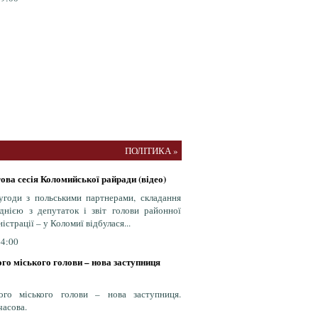
ПОЛІТИКА »
ова сесія Коломийської райради (відео)
угоди з польськими партнерами, складання
днією з депутаток і звіт голови районної
ністрації – у Коломиї відбулася...
44:00
го міського голови – нова заступниця
ого міського голови – нова заступниця.
часова.