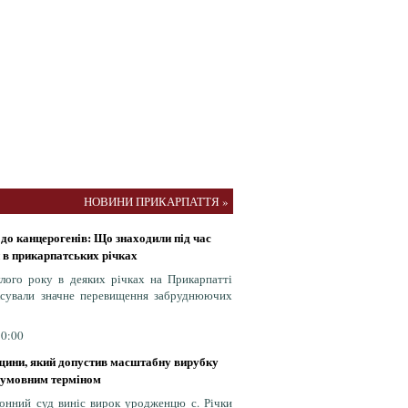
НОВИНИ ПРИКАРПАТТЯ »
 до канцерогенів: Що знаходили під час
 в прикарпатських річках
лого року в деяких річках на Прикарпатті
іксували значне перевищення забруднюючих
50:00
вщини, який допустив масштабну вирубку
я умовним терміном
йонний суд виніс вирок уродженцю с. Річки