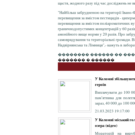
щастя, жодного разу під час досліджень не 
"Найбільш забрудненою на території Івано-Фр
перевищення за вмістом пестицидів - циперме
перевищення за вмістом поліароматичних вуг
граничнодопустимих концентрацій у 60 разів
амонійного вище норми у 20 разів. Про забр
самоврядування та територіальні громади. 
Надвірнянська та Лімниця",- кажуть в лабора
�������� ������ �� ��
������� � ������
У Коломиї збільшують
героїв
Виплачувати до 100 00
пам’ятника для полегл
зараз, 40 000 до 100 000
21.03.2023 19:17:00
У Коломиї міський го
озера (відео)
Мораторій на вируб