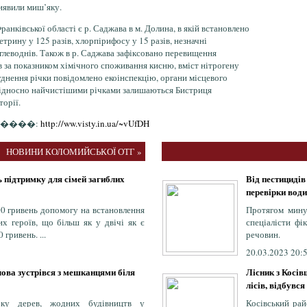
виявили миш’яку.
анківської області є р. Саджава в м. Долина, в якій встановлено
трину у 125 разів, хлорпірифосу у 15 разів, незначні
леводнів. Також в р. Саджава зафіксовано перевищення
 за показником хімічного споживання кисню, вміст нітрогену
уднення річки повідомлено екоінспекцію, органи місцевого
Відносно найчистішими річками залишаються Бистриця
торії.
�����:
http://ww.visty.in.ua/~vUfDH
НОВИНИ КОЛОМИЙСЬКОЇ ОТГ »
 підтримку для сімей загиблих
Від пестицидів
перевірки води
0 гривень допомогу на встановлення
Протягом мину
их героїв, що більш як у двічі як є
спеціалісти ф
 гривень. ...
речовин.
20.03.2023 20:
лова зустрівся з мешканцями біля
Лісник з Косі
лісів, відбувс
ку дерев, жодних будівництв у
Косівський ра