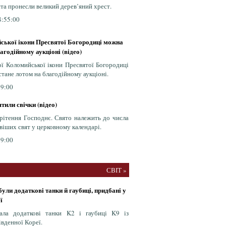
та пронесли великий дерев’яний хрест.
8:55:00
ської ікони Пресвятої Богородиці можна
агодійному аукціоні (відео)
ої Коломийської ікони Пресвятої Богородиці
стане лотом на благодійному аукціоні.
29:00
тили свічки (відео)
рітення Господнє. Свято належить до числа
віших свят у церковному календарі.
49:00
СВІТ »
ли додаткові танки й гаубиці, придбані у
ї
ала додаткові танки K2 і гаубиці K9 із
івденної Кореї.