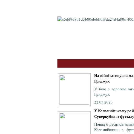
На війні загинув ком
Гриджук
У бою з ворогом заг
Гриджук.
22.03.2023
У Коломийському райо
Суперкубка із футзалу
Понад 6 десятків кома
Коломийщини з футз