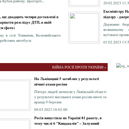
а Кубок району. Цьогоріч...
20.02.2023 11:
Ексміністру Н
, ще двадцять чотири доставлені в
підозру - джер
арпаття розслідує ДТП, в якій
Державне бюр
си (фото)
колишньому о
вугільної пром
нку в селі Товмачик, Коломийського
 рейсових автобуси.
01.02.2023 13:
ВІЙНА РОСІЇ ПРОТИ УКРАЇНИ »
На Львівщині 5 загиблих у результаті
нічної атаки росіян
П'ятеро людей загинули у Львівській області
у результаті масованої атаки росіян вночі та
вранці 9 березня.
09.03.2023 10:02:00
Росія випустила по Україні 81 ракету, в
тому числі 6 "Кинджалів" – Залужний