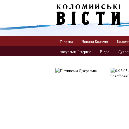
Головна
Новини Коломиї
Колом
Актуальне Інтерв'ю
Відео
Духов
Прикарпаття
Світ
Спорт
Ук