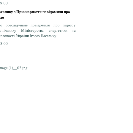
39:00
асалику з Приккарпаття повідомили про
ело
о розслідувань повідомило про підозру
чільнику Міністерства енергетики та
исловості України Ігорю Насалику.
58:00