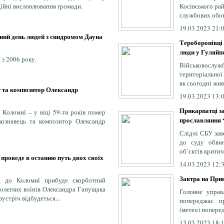
ційні висловлювання громади.
Косівського ра
службових обов`
19.03.2023 21:
дний день людей з синдромом Дауна
Тероборонівці
люди у Гуляйпо
 з 2006 року.
Військовосл
територіально
як сьогодні жив
т та композитор Олександр
19.03.2023 13:
Прикарпатці за
 Коломиї – у віці 59-ти років помер
прославляння 
икознавець та композитор Олександр
Слідчі СБУ зав
до суду обви
об’єктів крити
проведе в останню путь двох своїх
14.03.2023 12:
Завтра на Прик
я, до Коломиї прибуде скорботний
полеглих воїнів Олександра Ганущака
Головне управ
зустріч відбудеться...
попереджає п
(метео) попере
13.03.2023 18: