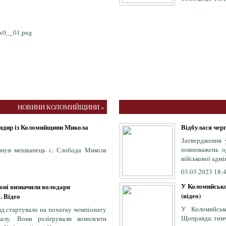
НОВИНИ КОЛОМИЙЩИНИ »
андир із Коломийщини Микола
Відбулася черг
Затвердження 
повноважень о
инув мешканець с. Слобода Микола
військової адмі
03.03.2023 18:
У Коломийсько
ні визначили володаря
(відео)
. Відео
У Коломийськ
нд стартувало на початку чемпіонату
Щоправда, тим
алу. Вони розігрували комплекти