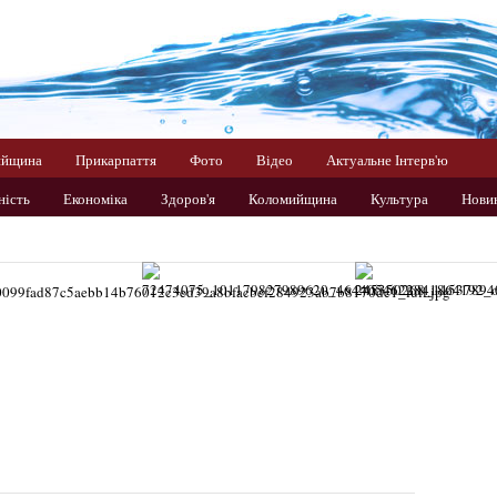
ийщина
Прикарпаття
Фото
Відео
Актуальне Інтерв'ю
ність
Економіка
Здоров'я
Коломийщина
Культура
Нови
раїна
Фото
Цікаво