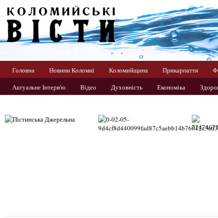
Головна
Новини Коломиї
Коломийщина
Прикарпаття
Ф
Актуальне Інтерв'ю
Відео
Духовність
Економіка
Здоров
Прикарпаття
Світ
Спорт
Україна
Фото
Цікаво